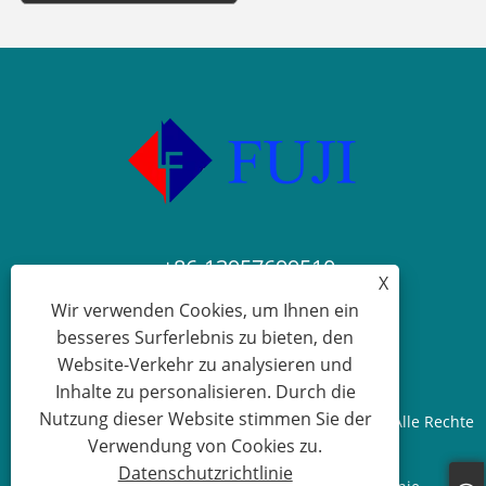
+86-13957699510
X
Wir verwenden Cookies, um Ihnen ein
nbfuji@nbfuji.com.cn
besseres Surferlebnis zu bieten, den
Website-Verkehr zu analysieren und
Inhalte zu personalisieren. Durch die
Nutzung dieser Website stimmen Sie der
Copyright © 2024 Ningbo Blue Fuji Elevator Co., Ltd. Alle Rechte
Verwendung von Cookies zu.
vorbehalten.
Datenschutzrichtlinie